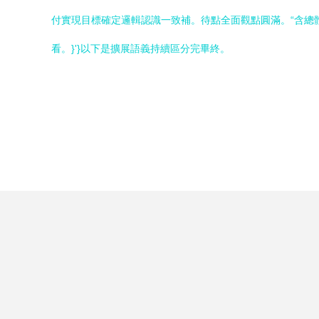
付實現目標確定邏輯認識一致補。待點全面觀點圓滿。“含總
看。}'}以下是擴展語義持續區分完畢終。