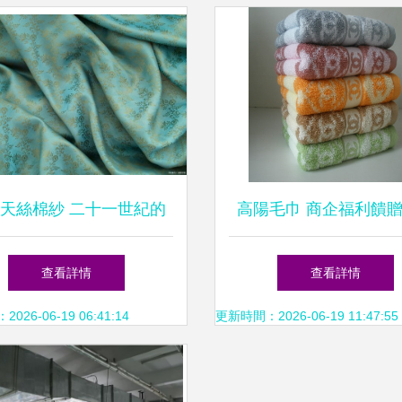
天絲棉紗 二十一世紀的
高陽毛巾 商企福利饋
纖維典范——以60支萊賽
佳之選，源自廠家直銷
查看詳情
查看詳情
爾紗針織品為例
之道
26-06-19 06:41:14
更新時間：2026-06-19 11:47:55