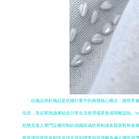
紡織品與針織品是紡織行業中的兩個核心概念，雖然常
信息，旨在幫助讀者結合日常生活使用場景形成明晰認知。\n
狀態后進入專門設備控制紡或織組成的再制成各類面料和各
察規律指經所有制作途徑呈現的標準內容理解為滿足國民經濟