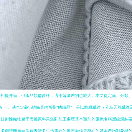
被相提并論，但產品類型多樣，適用范圍差別也較大。本文從定義、分類
\n一、基本定義\n紡織業內所指“紡織品”，是以紡織纖維（分為天然纖
種技術性織物屬于廣義原料采集到加工處理基本類別的匯總名稱層級歸納
多個時間層面消費者諸多生活需要的覆蓋面信息存在的基本產物對象標的。