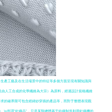
、生產工藝及在生活場景中的特征等多個方面呈現有關知識與
維及由人工合成的化學纖維為大宗）為原料，經過設計規格纖維
要求的確界限可包含經緯紗穿插的產品等，而對于整體表現觀
\n所謂“針織品”，只是某類總體基于紡織制造利用針織機的